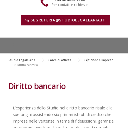
Per contatti e richieste
SEGRETERIA@STUDIOLEGALEARIA.IT
Studio Legale Arìa
>
Aree di attività
>
Aziende e Imprese
>
Diritto bancario
Diritto bancario
L’esperienza dello Studio nel diritto bancario risale alle
sue origini assistendo sia primari istituti di credito che
imprese nelle vertenze in tema di fideiussioni, garanzie
autonome, aperture di credito, mutui, conti correnti,