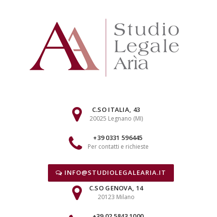
Skip
to
content
C.SO ITALIA, 43
20025 Legnano (MI)
+39 0331 596445
Per contatti e richieste
INFO@STUDIOLEGALEARIA.IT
C.SO GENOVA, 14
20123 Milano
+39 02 5843 1000